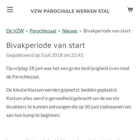
Ga
VZW PAROCHIALE WERKEN STAL
direct
naar
De VZW
»
Parochiezaal
»
Nieuws
»
Bivakperiode van start
de
hoofdinhoud
Bivakperiode van start
Gepubliceerd op 3 juli 2018 om 23:43
Op vrijdag 28 juni was het een grote bedrijvigheid in en rond
de Parochiezaal.
De kleuterklassen werden gepoetst, bedden geplaatst.
Kortom alles werd in gereedheid gebracht om de eerste
bivakkers te kunnen ontvangen die op 30 juni toekwamen om
aan hun kamp te beginnen.