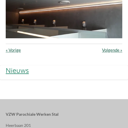
«
Vorige
Volgende
»
Nieuws
VZW Parochiale Werken Stal
Heerbaan 201