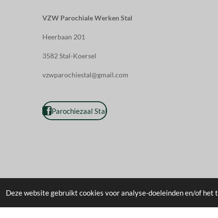
VZW Parochiale Werken Stal
Heerbaan 201
3582 Stal-Koersel
vzwparochiestal@gmail.com
Parochiezaal Stal
2017 - 2026 VZW Parochiale Werken Stal
Deze website gebruikt cookies voor analyse-doeleinden en/of het t