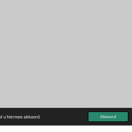
at u hiermee akkoord.
Akkoord