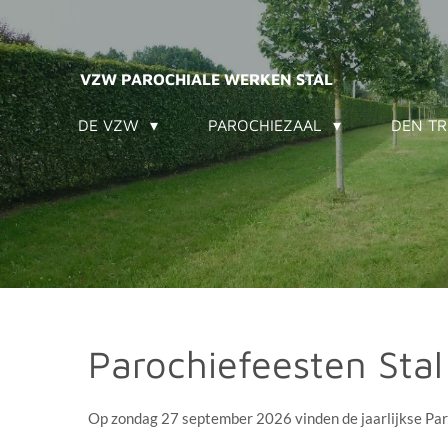
Ga
direct
naar
VZW PAROCHIALE WERKEN STAL
de
DE VZW
PAROCHIEZAAL
DEN TR
hoofdinhoud
Parochiefeesten Sta
Op zondag 27 september 2026 vinden de jaarlijkse Par