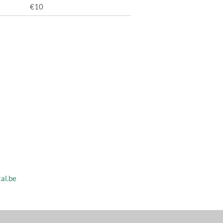
€10
al.be